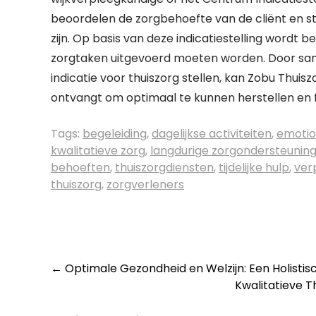
beoordelen de zorgbehoefte van de cliënt en s
zijn. Op basis van deze indicatiestelling wordt 
zorgtaken uitgevoerd moeten worden. Door sam
indicatie voor thuiszorg stellen, kan Zobu Thuis
ontvangt om optimaal te kunnen herstellen en 
Tags:
begeleiding
,
dagelijkse activiteiten
,
emotio
kwalitatieve zorg
,
langdurige zorgondersteunin
behoeften
,
thuiszorgdiensten
,
tijdelijke hulp
,
ver
thuiszorg
,
zorgverleners
Post
←
Optimale Gezondheid en Welzijn: Een Holisti
Kwalitatieve 
navigation