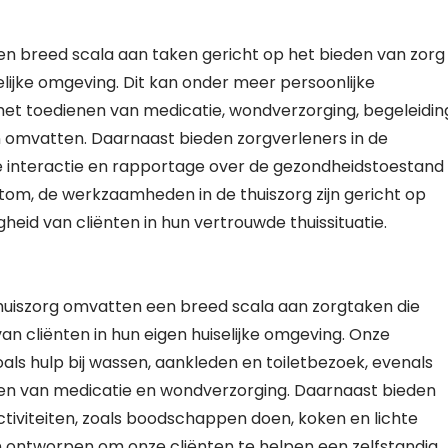
n breed scala aan taken gericht op het bieden van zorg
elijke omgeving. Dit kan onder meer persoonlijke
 het toedienen van medicatie, wondverzorging, begeleidin
ken omvatten. Daarnaast bieden zorgverleners in de
le interactie en rapportage over de gezondheidstoestand
rtom, de werkzaamheden in de thuiszorg zijn gericht op
heid van cliënten in hun vertrouwde thuissituatie.
huiszorg omvatten een breed scala aan zorgtaken die
an cliënten in hun eigen huiselijke omgeving. Onze
oals hulp bij wassen, aankleden en toiletbezoek, evenals
nen van medicatie en wondverzorging. Daarnaast bieden
activiteiten, zoals boodschappen doen, koken en lichte
jn ontworpen om onze cliënten te helpen een zelfstandig