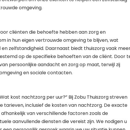
rtrouwde omgeving.
 voor cliënten die behoefte hebben aan zorg en
om in hun eigen vertrouwde omgeving te blijven, wat
d en zelfstandigheid. Daarnaast biedt thuiszorg vaak mee
fgestemd op de specifieke behoeften van de cliënt. Door t
an persoonlijke aandacht en zorg op maat, terwijl zij
fomgeving en sociale contacten.
“Wat kost nachtzorg per uur?” Bij Zobu Thuiszorg streven
 tarieven, inclusief de kosten van nachtzorg. De exacte
afhankelijk van verschillende factoren zoals de
uele aanvullende diensten die vereist zijn. We nodigen u
 een persoonlijk gesprek waarin we uw situatie kunnen