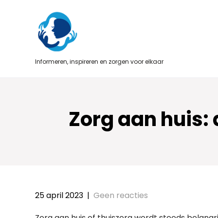
Skip
to
content
Informeren, inspireren en zorgen voor elkaar
Zorg aan huis: 
25 april 2023
|
Geen reacties
Zorg aan huis of thuiszorg wordt steeds belangr