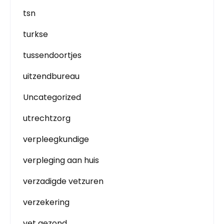
tsn
turkse
tussendoortjes
uitzendbureau
Uncategorized
utrechtzorg
verpleegkundige
verpleging aan huis
verzadigde vetzuren
verzekering
vet gezond