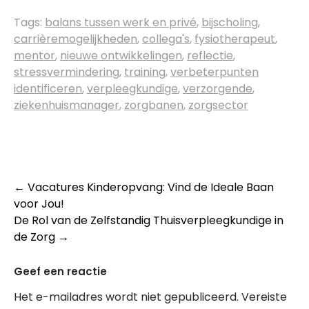
Tags:
balans tussen werk en privé
,
bijscholing
,
carrièremogelijkheden
,
collega's
,
fysiotherapeut
,
mentor
,
nieuwe ontwikkelingen
,
reflectie
,
stressvermindering
,
training
,
verbeterpunten
identificeren
,
verpleegkundige
,
verzorgende
,
ziekenhuismanager
,
zorgbanen
,
zorgsector
Post
←
Vacatures Kinderopvang: Vind de Ideale Baan
voor Jou!
navigation
De Rol van de Zelfstandig Thuisverpleegkundige in
de Zorg
→
Geef een reactie
Het e-mailadres wordt niet gepubliceerd.
Vereiste