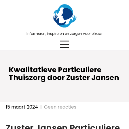
Skip
to
content
Informeren, inspireren en zorgen voor elkaar
Kwalitatieve Particuliere
Thuiszorg door Zuster Jansen
15 maart 2024
|
Geen reacties
Zuster Jansen Particuliere