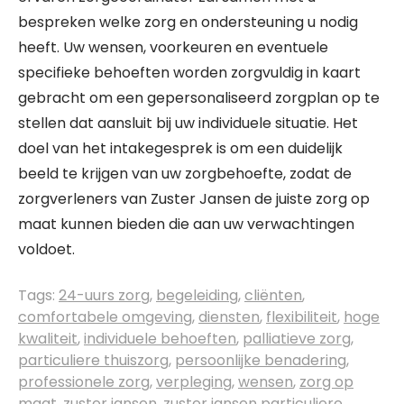
bespreken welke zorg en ondersteuning u nodig
heeft. Uw wensen, voorkeuren en eventuele
specifieke behoeften worden zorgvuldig in kaart
gebracht om een gepersonaliseerd zorgplan op te
stellen dat aansluit bij uw individuele situatie. Het
doel van het intakegesprek is om een duidelijk
beeld te krijgen van uw zorgbehoefte, zodat de
zorgverleners van Zuster Jansen de juiste zorg op
maat kunnen bieden die aan uw verwachtingen
voldoet.
Tags:
24-uurs zorg
,
begeleiding
,
cliënten
,
comfortabele omgeving
,
diensten
,
flexibiliteit
,
hoge
kwaliteit
,
individuele behoeften
,
palliatieve zorg
,
particuliere thuiszorg
,
persoonlijke benadering
,
professionele zorg
,
verpleging
,
wensen
,
zorg op
maat
,
zuster jansen
,
zuster jansen particuliere