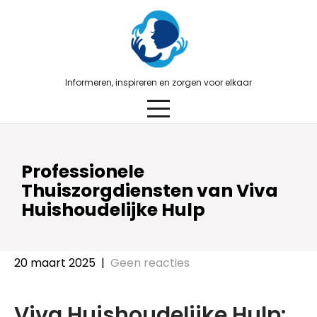
Skip
to
content
Informeren, inspireren en zorgen voor elkaar
Professionele
Thuiszorgdiensten van Viva
Huishoudelijke Hulp
20 maart 2025
|
Geen reacties
Viva Huishoudelijke Hulp: