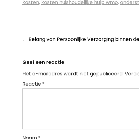
kosten
,
kosten huishoudelijke hulp wmo
,
onders
Post
←
Belang van Persoonlijke Verzorging binnen 
navigation
Geef een reactie
Het e-mailadres wordt niet gepubliceerd.
Verei
Reactie
*
Naam
*