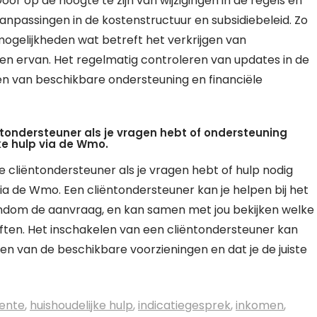
oor op de hoogte te zijn van wijzigingen in de regels en
aanpassingen in de kostenstructuur en subsidiebeleid. Zo
mogelijkheden wat betreft het verkrijgen van
ten ervan. Het regelmatig controleren van updates in de
n van beschikbare ondersteuning en financiële
tondersteuner als je vragen hebt of ondersteuning
ke hulp via de Wmo.
cliëntondersteuner als je vragen hebt of hulp nodig
via de Wmo. Een cliëntondersteuner kan je helpen bij het
ondom de aanvraag, en kan samen met jou bekijken welke
eften. Het inschakelen van een cliëntondersteuner kan
en van de beschikbare voorzieningen en dat je de juiste
ente
,
huishoudelijke hulp
,
indicatiegesprek
,
inkomen
,