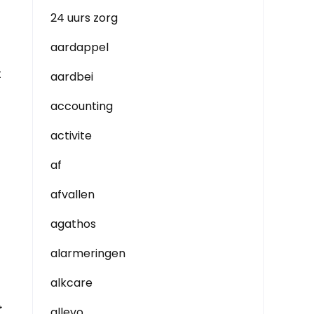
24 uurs zorg
aardappel
t
aardbei
accounting
activite
af
afvallen
agathos
alarmeringen
alkcare
→
allevo