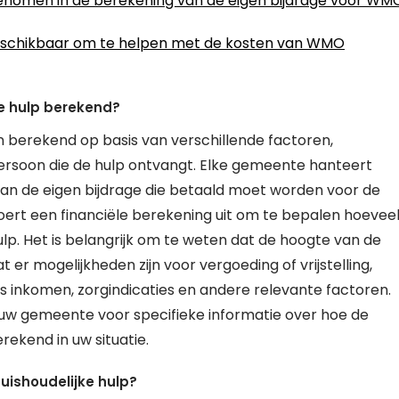
omen in de berekening van de eigen bijdrage voor WM
s beschikbaar om te helpen met de kosten van WMO
e hulp berekend?
 berekend op basis van verschillende factoren,
soon die de hulp ontvangt. Elke gemeente hanteert
n van de eigen bijdrage die betaald moet worden voor de
ert een financiële berekening uit om te bepalen hoevee
p. Het is belangrijk om te weten dat de hoogte van de
er mogelijkheden zijn voor vergoeding of vrijstelling,
s inkomen, zorgindicaties en andere relevante factoren.
w gemeente voor specifieke informatie over hoe de
ekend in uw situatie.
uishoudelijke hulp?