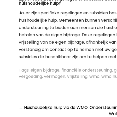
huishoudelijke hulp?
Ja, er zijn specifieke regelingen en subsidies
huishoudelijke hulp. Gemeenten kunnen verschil
ondersteuning te bieden aan mensen die huish
betalen van de eigen bijdrage. Deze regelingen
vrijstelling van de eigen bijdrage, afhankelijk va
verstandig om contact op te nemen met uw gem
subsidies die beschikbaar zijn om te helpen me
Tags:
eigen bijdrage
,
financiële ondersteuning
,
g
vergoeding
,
vermogen
,
vrijstelling
,
wmo
,
wmo hui
Post
←
Huishoudelijke hulp via de WMO: Ondersteuni
Wat