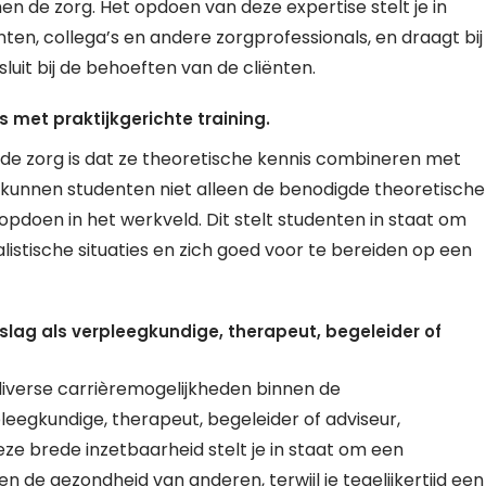
en de zorg. Het opdoen van deze expertise stelt je in
en, collega’s en andere zorgprofessionals, en draagt bij
uit bij de behoeften van de cliënten.
 met praktijkgerichte training.
 de zorg is dat ze theoretische kennis combineren met
e kunnen studenten niet alleen de benodigde theoretische
pdoen in het werkveld. Dit stelt studenten in staat om
listische situaties en zich goed voor te bereiden op een
slag als verpleegkundige, therapeut, begeleider of
diverse carrièremogelijkheden binnen de
leegkundige, therapeut, begeleider of adviseur,
Deze brede inzetbaarheid stelt je in staat om een
en de gezondheid van anderen, terwijl je tegelijkertijd een