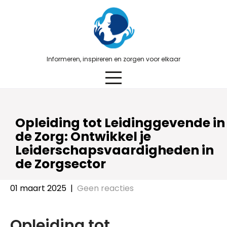
Skip
to
content
Informeren, inspireren en zorgen voor elkaar
Opleiding tot Leidinggevende in
de Zorg: Ontwikkel je
Leiderschapsvaardigheden in
de Zorgsector
01 maart 2025
|
Geen reacties
Opleiding tot