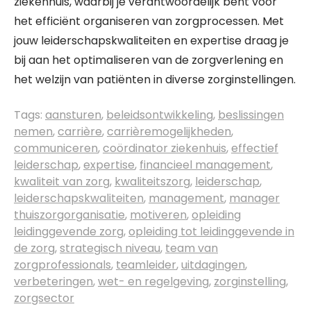
ziekenhuis, waarbij je verantwoordelijk bent voor
het efficiënt organiseren van zorgprocessen. Met
jouw leiderschapskwaliteiten en expertise draag je
bij aan het optimaliseren van de zorgverlening en
het welzijn van patiënten in diverse zorginstellingen.
Tags:
aansturen
,
beleidsontwikkeling
,
beslissingen
nemen
,
carrière
,
carrièremogelijkheden
,
communiceren
,
coördinator ziekenhuis
,
effectief
leiderschap
,
expertise
,
financieel management
,
kwaliteit van zorg
,
kwaliteitszorg
,
leiderschap
,
leiderschapskwaliteiten
,
management
,
manager
thuiszorgorganisatie
,
motiveren
,
opleiding
leidinggevende zorg
,
opleiding tot leidinggevende in
de zorg
,
strategisch niveau
,
team van
zorgprofessionals
,
teamleider
,
uitdagingen
,
verbeteringen
,
wet- en regelgeving
,
zorginstelling
,
zorgsector