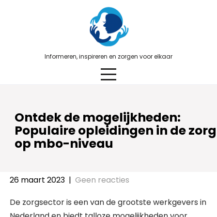
Skip
to
content
Informeren, inspireren en zorgen voor elkaar
Ontdek de mogelijkheden:
Populaire opleidingen in de zorg
op mbo-niveau
26 maart 2023
|
Geen reacties
De zorgsector is een van de grootste werkgevers in
Nederland en biedt talloze mogelijkheden voor