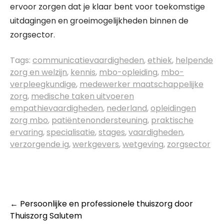
ervoor zorgen dat je klaar bent voor toekomstige
uitdagingen en groeimogelijkheden binnen de
zorgsector.
Tags:
communicatievaardigheden
,
ethiek
,
helpende
zorg en welzijn
,
kennis
,
mbo-opleiding
,
mbo-
verpleegkundige
,
medewerker maatschappelijke
zorg
,
medische taken uitvoeren
empathievaardigheden
,
nederland
,
opleidingen
zorg mbo
,
patiëntenondersteuning
,
praktische
ervaring
,
specialisatie
,
stages
,
vaardigheden
,
verzorgende ig
,
werkgevers
,
wetgeving
,
zorgsector
Post
←
Persoonlijke en professionele thuiszorg door
Thuiszorg Salutem
navigation