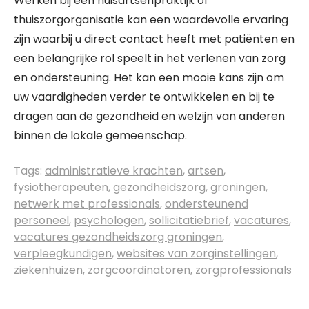
Werken bij een huisartsenpraktijk of
thuiszorgorganisatie kan een waardevolle ervaring
zijn waarbij u direct contact heeft met patiënten en
een belangrijke rol speelt in het verlenen van zorg
en ondersteuning. Het kan een mooie kans zijn om
uw vaardigheden verder te ontwikkelen en bij te
dragen aan de gezondheid en welzijn van anderen
binnen de lokale gemeenschap.
Tags:
administratieve krachten
,
artsen
,
fysiotherapeuten
,
gezondheidszorg
,
groningen
,
netwerk met professionals
,
ondersteunend
personeel
,
psychologen
,
sollicitatiebrief
,
vacatures
,
vacatures gezondheidszorg groningen
,
verpleegkundigen
,
websites van zorginstellingen
,
ziekenhuizen
,
zorgcoördinatoren
,
zorgprofessionals