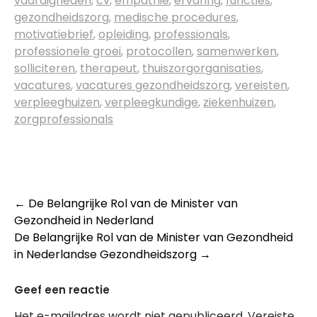
vaardigheden
,
cv
,
empathie
,
ervaring
,
functies
,
gezondheidszorg
,
medische procedures
,
motivatiebrief
,
opleiding
,
professionals
,
professionele groei
,
protocollen
,
samenwerken
,
solliciteren
,
therapeut
,
thuiszorgorganisaties
,
vacatures
,
vacatures gezondheidszorg
,
vereisten
,
verpleeghuizen
,
verpleegkundige
,
ziekenhuizen
,
zorgprofessionals
Post
←
De Belangrijke Rol van de Minister van
Gezondheid in Nederland
navigation
De Belangrijke Rol van de Minister van Gezondheid
in Nederlandse Gezondheidszorg
→
Geef een reactie
Het e-mailadres wordt niet gepubliceerd.
Vereiste