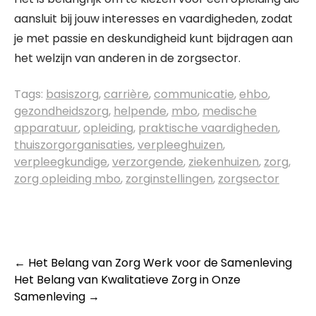
aansluit bij jouw interesses en vaardigheden, zodat
je met passie en deskundigheid kunt bijdragen aan
het welzijn van anderen in de zorgsector.
Tags:
basiszorg
,
carrière
,
communicatie
,
ehbo
,
gezondheidszorg
,
helpende
,
mbo
,
medische
apparatuur
,
opleiding
,
praktische vaardigheden
,
thuiszorgorganisaties
,
verpleeghuizen
,
verpleegkundige
,
verzorgende
,
ziekenhuizen
,
zorg
,
zorg opleiding mbo
,
zorginstellingen
,
zorgsector
Post
←
Het Belang van Zorg Werk voor de Samenleving
Het Belang van Kwalitatieve Zorg in Onze
navigation
Samenleving
→