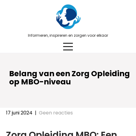
Skip
to
content
Informeren, inspireren en zorgen voor elkaar
Belang van een Zorg Opleiding
op MBO-niveau
17 juni 2024
|
Geen reacties
Zorg Opleiding MBO: Een