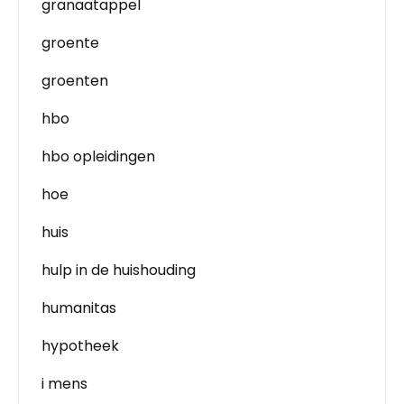
granaatappel
groente
groenten
hbo
hbo opleidingen
hoe
huis
hulp in de huishouding
humanitas
hypotheek
i mens