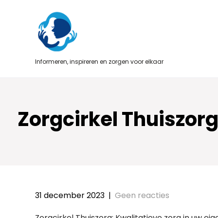
Skip
to
content
Informeren, inspireren en zorgen voor elkaar
Zorgcirkel Thuiszorg
31 december 2023
|
Geen reacties
Zorgcirkel Thuiszorg: Kwalitatieve zorg in uw e