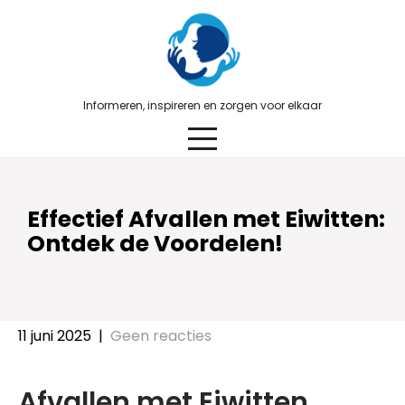
Skip
to
content
Informeren, inspireren en zorgen voor elkaar
Effectief Afvallen met Eiwitten:
Ontdek de Voordelen!
11 juni 2025
|
Geen reacties
Afvallen met Eiwitten