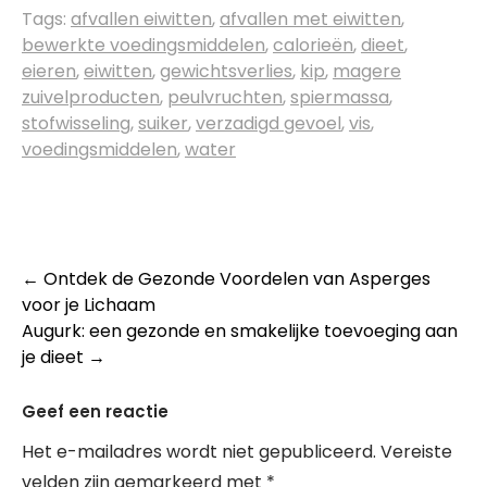
Tags:
afvallen eiwitten
,
afvallen met eiwitten
,
bewerkte voedingsmiddelen
,
calorieën
,
dieet
,
eieren
,
eiwitten
,
gewichtsverlies
,
kip
,
magere
zuivelproducten
,
peulvruchten
,
spiermassa
,
stofwisseling
,
suiker
,
verzadigd gevoel
,
vis
,
voedingsmiddelen
,
water
Post
←
Ontdek de Gezonde Voordelen van Asperges
voor je Lichaam
navigation
Augurk: een gezonde en smakelijke toevoeging aan
je dieet
→
Geef een reactie
Het e-mailadres wordt niet gepubliceerd.
Vereiste
velden zijn gemarkeerd met
*