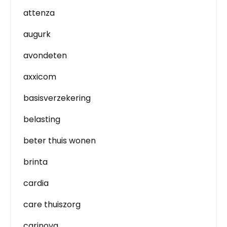
attenza
augurk
avondeten
axxicom
basisverzekering
belasting
beter thuis wonen
brinta
cardia
care thuiszorg
carinova