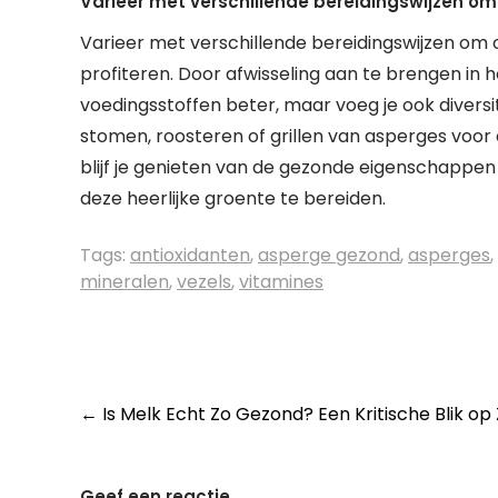
Varieer met verschillende bereidingswijzen om
Varieer met verschillende bereidingswijzen om
profiteren. Door afwisseling aan te brengen in h
voedingsstoffen beter, maar voeg je ook diversi
stomen, roosteren of grillen van asperges voo
blijf je genieten van de gezonde eigenschappe
deze heerlijke groente te bereiden.
Tags:
antioxidanten
,
asperge gezond
,
asperges
,
mineralen
,
vezels
,
vitamines
Post
←
Is Melk Echt Zo Gezond? Een Kritische Blik op
navigation
Geef een reactie