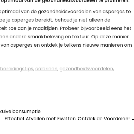
 optimaal van de gezondheidsvoordelen te profiteren.
 optimaal van de gezondheidsvoordelen van asperges te
oe je asperges bereidt, behoud je niet alleen de
teit toe aan je maaltijden. Probeer bijvoorbeeld eens het
r een andere smaakbeleving en textuur. Op deze manier
n van asperges en ontdek je telkens nieuwe manieren om
bereidingstips
,
calorieën
,
gezondheidsvoordelen
,
 Zuivelconsumptie
Effectief Afvallen met Eiwitten: Ontdek de Voordelen!