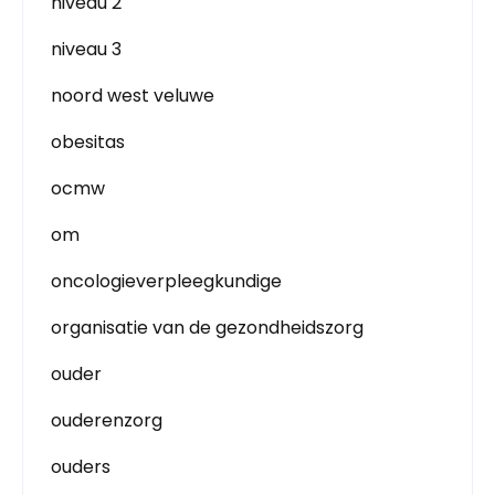
niveau 2
niveau 3
noord west veluwe
obesitas
ocmw
om
oncologieverpleegkundige
organisatie van de gezondheidszorg
ouder
ouderenzorg
ouders