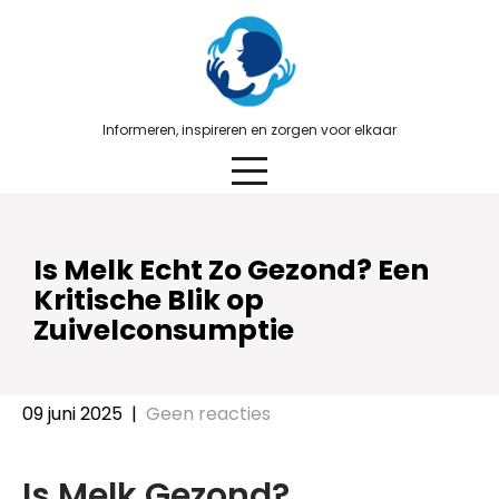
Skip
to
content
Informeren, inspireren en zorgen voor elkaar
Is Melk Echt Zo Gezond? Een
Kritische Blik op
Zuivelconsumptie
09 juni 2025
|
Geen reacties
Is Melk Gezond?