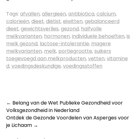
Tags:
afvallen
,
allergieën
,
antibiotica
,
calcium
,
calorieën
,
dieet
,
diëtist
,
eiwitten
,
gebalanceerd
dieet
,
gewichtsverlies
,
gezond
,
halfvolle
melkvarianten
,
hormonen
,
individuele behoeften
,
is
melk gezond
,
lactose-intolerantie
,
magere
melkvarianten
,
melk
,
portiegrootte
,
suikers
toegevoegd aan melkproducten
,
vetten
,
vitamine
d
,
voedingsdeskundige
,
voedingsstoffen
Post
←
Belang van de Wet Publieke Gezondheid voor
Volksgezondheid in Nederland
navigation
Ontdek de Gezonde Voordelen van Asperges voor
je Lichaam
→