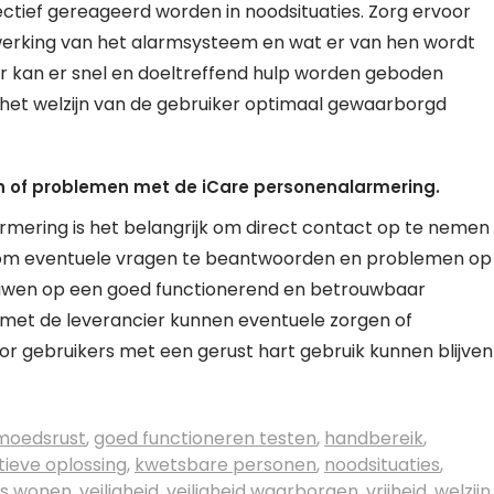
ectief gereageerd worden in noodsituaties. Zorg ervoor
 werking van het alarmsysteem en wat er van hen wordt
er kan er snel en doeltreffend hulp worden geboden
n het welzijn van de gebruiker optimaal gewaarborgd
n of problemen met de iCare personenalarmering.
rmering is het belangrijk om direct contact op te nemen
ar om eventuele vragen te beantwoorden en problemen op
trouwen op een goed functionerend en betrouwbaar
met de leverancier kunnen eventuele zorgen of
 gebruikers met een gerust hart gebruik kunnen blijven
moedsrust
,
goed functioneren testen
,
handbereik
,
tieve oplossing
,
kwetsbare personen
,
noodsituaties
,
is wonen
,
veiligheid
,
veiligheid waarborgen
,
vrijheid
,
welzijn