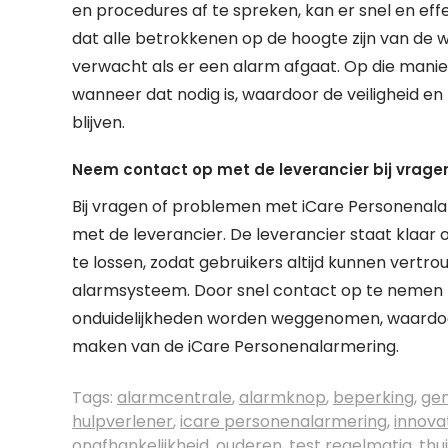
en procedures af te spreken, kan er snel en eff
dat alle betrokkenen op de hoogte zijn van de
verwacht als er een alarm afgaat. Op die mani
wanneer dat nodig is, waardoor de veiligheid e
blijven.
Neem contact op met de leverancier bij vrage
Bij vragen of problemen met iCare Personenala
met de leverancier. De leverancier staat kla
te lossen, zodat gebruikers altijd kunnen ver
alarmsysteem. Door snel contact op te nemen 
onduidelijkheden worden weggenomen, waardoor
maken van de iCare Personenalarmering.
Tags:
alarmcentrale
,
alarmknop
,
beperking
,
ge
hulpverlener
,
icare personenalarmering
,
innova
onafhankelijkheid
,
ouderen
,
test regelmatig
,
thu