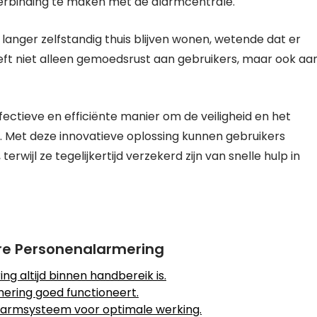
erbinding te maken met de alarmcentrale.
nger zelfstandig thuis blijven wonen, wetende dat er
 geeft niet alleen gemoedsrust aan gebruikers, maar ook aa
ectieve en efficiënte manier om de veiligheid en het
 Met deze innovatieve oplossing kunnen gebruikers
erwijl ze tegelijkertijd verzekerd zijn van snelle hulp in
Care Personenalarmering
g altijd binnen handbereik is.
ering goed functioneert.
larmsysteem voor optimale werking.