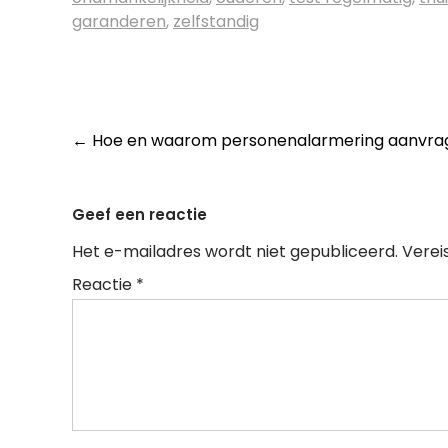
garanderen
,
zelfstandig
Post
←
Hoe en waarom personenalarmering aanvrage
navigation
Geef een reactie
Het e-mailadres wordt niet gepubliceerd.
Verei
Reactie
*