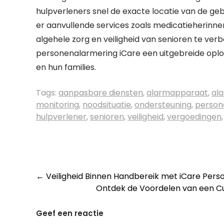
hulpverleners snel de exacte locatie van de geb
er aanvullende services zoals medicatieherinn
algehele zorg en veiligheid van senioren te ver
personenalarmering iCare een uitgebreide oplo
en hun families.
Tags:
aanpasbare diensten
,
alarmapparaat
,
al
monitoring
,
noodsituatie
,
ondersteuning
,
person
hulpverlener
,
senioren
,
veiligheid
,
vergoedingen
Post
←
Veiligheid Binnen Handbereik met iCare Per
Ontdek de Voordelen van een Cu
navigation
Geef een reactie