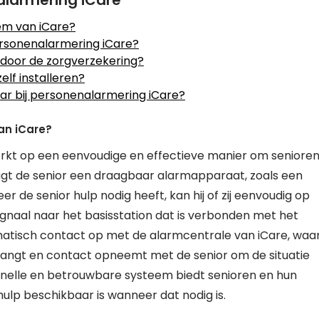
alarmering iCare
em van iCare?
ersonenalarmering iCare?
door de zorgverzekering?
lf installeren?
baar bij personenalarmering iCare?
an iCare?
kt op een eenvoudige en effectieve manier om seniore
aagt de senior een draagbaar alarmapparaat, zoals een
de senior hulp nodig heeft, kan hij of zij eenvoudig op
signaal naar het basisstation dat is verbonden met het
atisch contact op met de alarmcentrale van iCare, waa
tvangt en contact opneemt met de senior om de situatie
 snelle en betrouwbare systeem biedt senioren en hun
hulp beschikbaar is wanneer dat nodig is.