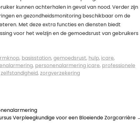
ruiker kunnen achterhalen in geval van nood. Verder zijn
eringen en gezondheidsmonitoring beschikbaar om de
beteren. Met deze extra functies en diensten biedt
ssing voor het welzijn en de gemoedsrust van gebruikers
armknop
,
basisstation
,
gemoedsrust
,
hulp
,
icare
,
enalarmering
,
personenalarmering icare
,
professionele
,
zelfstandigheid
,
zorgverzekering
sonenalarmering
rsus Verpleegkundige voor een Bloeiende Zorgcarrière