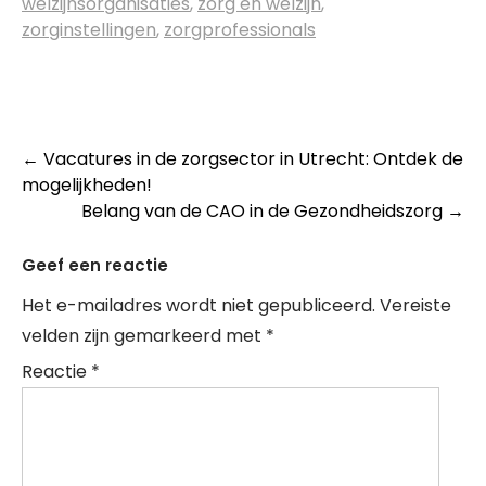
welzijnsorganisaties
,
zorg en welzijn
,
zorginstellingen
,
zorgprofessionals
Post
←
Vacatures in de zorgsector in Utrecht: Ontdek de
mogelijkheden!
navigation
Belang van de CAO in de Gezondheidszorg
→
Geef een reactie
Het e-mailadres wordt niet gepubliceerd.
Vereiste
velden zijn gemarkeerd met
*
Reactie
*