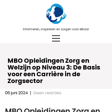
Skip
to
content
Informeren, inspireren en zorgen voor elkaar
MBO Opleidingen Zorg en
Welzijn op Niveau 3: De Basis
voor een Carrière in de
Zorgsector
06 juni 2024
|
Geen reacties
MBO Opleidingen Zorg en