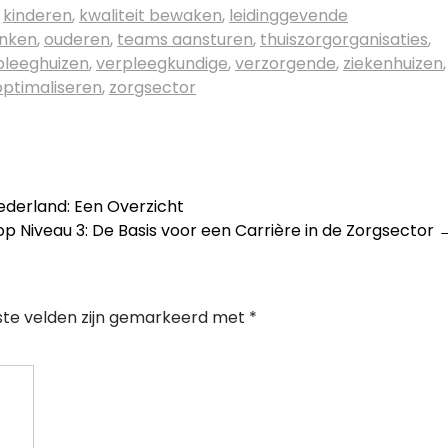
,
kinderen
,
kwaliteit bewaken
,
leidinggevende
anken
,
ouderen
,
teams aansturen
,
thuiszorgorganisaties
,
pleeghuizen
,
verpleegkundige
,
verzorgende
,
ziekenhuizen
,
ptimaliseren
,
zorgsector
derland: Een Overzicht
p Niveau 3: De Basis voor een Carrière in de Zorgsector
ste velden zijn gemarkeerd met
*