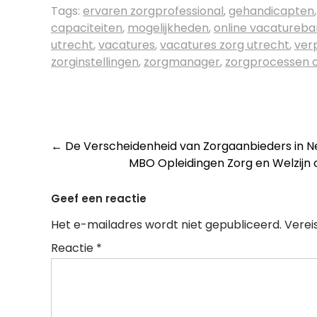
Tags:
ervaren zorgprofessional
,
gehandicapten
capaciteiten
,
mogelijkheden
,
online vacatureb
utrecht
,
vacatures
,
vacatures zorg utrecht
,
ver
zorginstellingen
,
zorgmanager
,
zorgprocessen o
Post
←
De Verscheidenheid van Zorgaanbieders in Ne
MBO Opleidingen Zorg en Welzijn o
navigation
Geef een reactie
Het e-mailadres wordt niet gepubliceerd.
Verei
Reactie
*