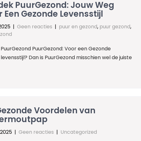
dek PuurGezond: Jouw Weg
 Een Gezonde Levensstijl
 2025
|
Geen reacties
|
puur en gezond
,
puur gezond
,
ezond
l: PuurGezond PuurGezond: Voor een Gezonde
levensstijl? Dan is PuurGezond misschien wel de juiste
Gezonde Voordelen van
ermoutpap
 2025
|
Geen reacties
|
Uncategorized