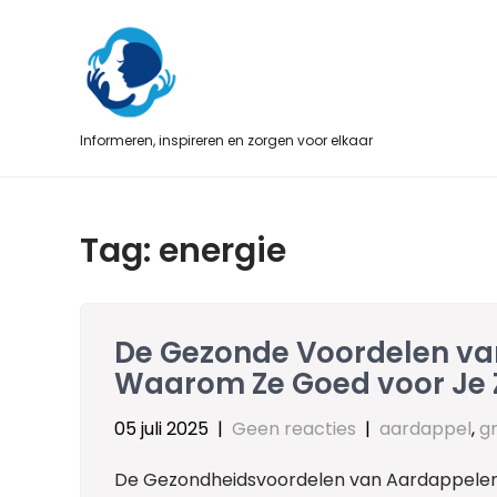
Skip
to
content
Informeren, inspireren en zorgen voor elkaar
Tag:
energie
De Gezonde Voordelen va
Waarom Ze Goed voor Je Z
05 juli 2025
|
Geen reacties
|
aardappel
,
g
De Gezondheidsvoordelen van Aardappele