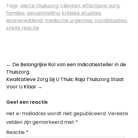
Tags:
alerte thuiszorg
,
cliënten
,
effectieve zorg
,
families
,
geruststelling
,
kritieke situaties
,
levensreddend
,
medische urgenties
,
noodsituaties
,
snelle reactie
Post
←
De Belangrijke Rol van een Indicatiesteller in de
Thuiszorg
navigation
Kwalitatieve Zorg bij U Thuis: Raja Thuiszorg Staat
Voor U Klaar
→
Geef een reactie
Het e-mailadres wordt niet gepubliceerd.
Vereiste
velden zijn gemarkeerd met
*
Reactie
*