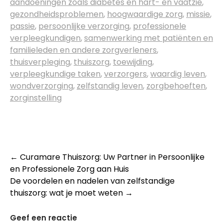
aandoeningen zoals diabetes en hart- en vaatzie
,
gezondheidsproblemen
,
hoogwaardige zorg
,
missie
,
passie
,
persoonlijke verzorging
,
professionele
verpleegkundigen
,
samenwerking met patiënten en
familieleden en andere zorgverleners
,
thuisverpleging
,
thuiszorg
,
toewijding
,
verpleegkundige taken
,
verzorgers
,
waardig leven
,
wondverzorging
,
zelfstandig leven
,
zorgbehoeften
,
zorginstelling
Post
←
Curamare Thuiszorg: Uw Partner in Persoonlijke
en Professionele Zorg aan Huis
navigation
De voordelen en nadelen van zelfstandige
thuiszorg: wat je moet weten
→
Geef een reactie