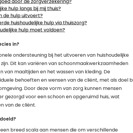
ergoed door de zorgverzekering?
e hulp langs bij mij thuis?
n de hulp uitvoert?
rde huishoudelijke hulp via thuiszorg?
oudelijke hulp moet voldoen?
ecies in?
onele ondersteuning bij het uitvoeren van huishoudelijke
aat zijn. Dit kan variëren van schoonmaakwerkzaamheden
 van maaltijden en het wassen van kleding. De
iduele behoeften en wensen van de cliënt, met als doel bi
efomgeving. Door deze vorm van zorg kunnen mensen
t er gezorgd voor een schoon en opgeruimd huis, wat
en van de cliënt.
edoeld?
or een breed scala aan mensen die om verschillende