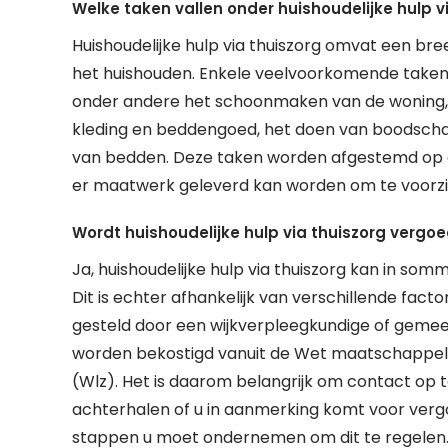
Welke taken vallen onder huishoudelijke hulp v
Huishoudelijke hulp via thuiszorg omvat een bree
het huishouden. Enkele veelvoorkomende taken di
onder andere het schoonmaken van de woning, st
kleding en beddengoed, het doen van boodscha
van bedden. Deze taken worden afgestemd op de
er maatwerk geleverd kan worden om te voorzie
Wordt huishoudelijke hulp via thuiszorg vergo
Ja, huishoudelijke hulp via thuiszorg kan in so
Dit is echter afhankelijk van verschillende facto
gesteld door een wijkverpleegkundige of gemeent
worden bekostigd vanuit de Wet maatschappeli
(Wlz). Het is daarom belangrijk om contact o
achterhalen of u in aanmerking komt voor vergo
stappen u moet ondernemen om dit te regelen