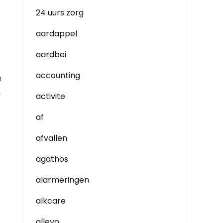
24 uurs zorg
aardappel
aardbei
accounting
u
n
activite
af
afvallen
agathos
alarmeringen
alkcare
allevo