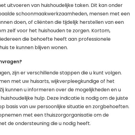
t uitvoeren van huishoudelijke taken. Dit kan onder
 bepaalde schoonmaakwerkzaamheden, mensen met een
nen doen, of cliënten die tijdelijk herstellen van een
n om zelf voor het huishouden te zorgen. Kortom,
r iedereen die behoefte heeft aan professionele
uis te kunnen blijven wonen.
anvragen?
agen, zijn er verschillende stappen die u kunt volgen.
emen met uw huisarts, wijkverpleegkundige of het
 Zij kunnen u informeren over de mogelijkheden en u
uishoudelijke hulp. Deze indicatie is nodig om de juiste
 basis van uw persoonlijke situatie en zorgbehoeften.
ct opnemen met een thuiszorgorganisatie om de
met de ondersteuning die u nodig heeft.