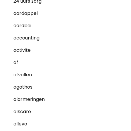
24 uurs zorg
aardappel
aardbei
accounting
activite
af
afvallen
agathos
alarmeringen
alkcare
allevo