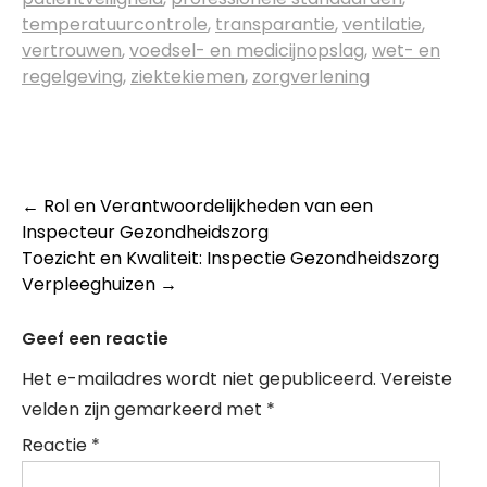
temperatuurcontrole
,
transparantie
,
ventilatie
,
vertrouwen
,
voedsel- en medicijnopslag
,
wet- en
regelgeving
,
ziektekiemen
,
zorgverlening
Post
←
Rol en Verantwoordelijkheden van een
Inspecteur Gezondheidszorg
navigation
Toezicht en Kwaliteit: Inspectie Gezondheidszorg
Verpleeghuizen
→
Geef een reactie
Het e-mailadres wordt niet gepubliceerd.
Vereiste
velden zijn gemarkeerd met
*
Reactie
*