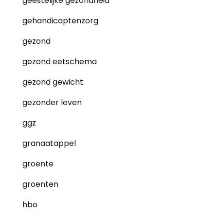
geestelijke gezondheid
gehandicaptenzorg
gezond
gezond eetschema
gezond gewicht
gezonder leven
ggz
granaatappel
groente
groenten
hbo