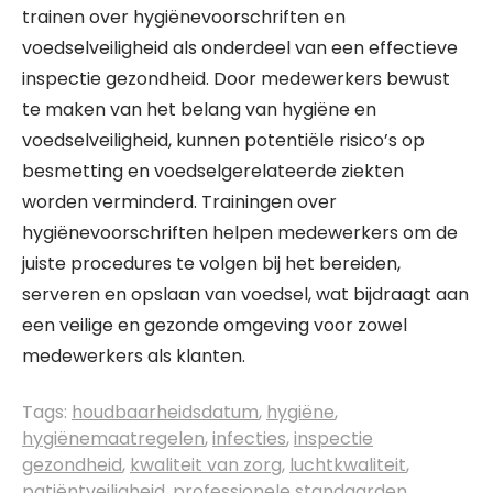
trainen over hygiënevoorschriften en
voedselveiligheid als onderdeel van een effectieve
inspectie gezondheid. Door medewerkers bewust
te maken van het belang van hygiëne en
voedselveiligheid, kunnen potentiële risico’s op
besmetting en voedselgerelateerde ziekten
worden verminderd. Trainingen over
hygiënevoorschriften helpen medewerkers om de
juiste procedures te volgen bij het bereiden,
serveren en opslaan van voedsel, wat bijdraagt aan
een veilige en gezonde omgeving voor zowel
medewerkers als klanten.
Tags:
houdbaarheidsdatum
,
hygiëne
,
hygiënemaatregelen
,
infecties
,
inspectie
gezondheid
,
kwaliteit van zorg
,
luchtkwaliteit
,
patiëntveiligheid
,
professionele standaarden
,