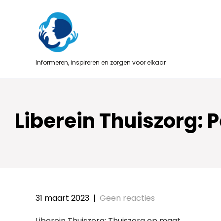
Skip
to
content
Informeren, inspireren en zorgen voor elkaar
Liberein Thuiszorg: P
31 maart 2023
|
Geen reacties
Liberein Thuiszorg: Thuiszorg op maat