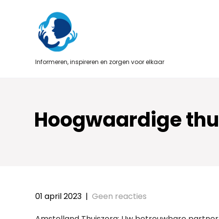
Skip
to
content
Informeren, inspireren en zorgen voor elkaar
Hoogwaardige thui
01 april 2023
|
Geen reacties
Amstelland Thuiszorg: Uw betrouwbare partner 