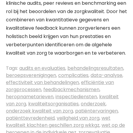
klinische audits, peer reviews en benchmarking een
rol bij het beoordelen van de zorgkwaliteit. Door het
combineren van kwantitatieve gegevens en
kwalitatieve feedback kunnen zorgverleners een
holistisch beeld krijgen van hun prestaties en
verbeterpunten identificeren om de algehele
kwaliteit van zorg te waarborgen en te verbeteren.
Tags:
audits en evaluaties
,
behandelingsresultaten
,
beroepsverenigingen
,
complicaties
,
data-analyse
,
effectiviteit van behandelingen
,
efficiëntie van
zorgprocessen
,
feedbackmechanismen
,
heropnametarieven
,
inspectiediensten
,
kwaliteit
van zorg
,
kwaliteitsorganisaties
,
onderzoek
,
onderzoek kwaliteit van zorg
,
patiëntervaringen
,
patiënttevredenheid
,
veiligheid van zorg
,
wet
kwaliteit klachten geschillen zorg wkkgz
,
wet op de
beroepen in de individuele gez
,
zorgevaluatie
,