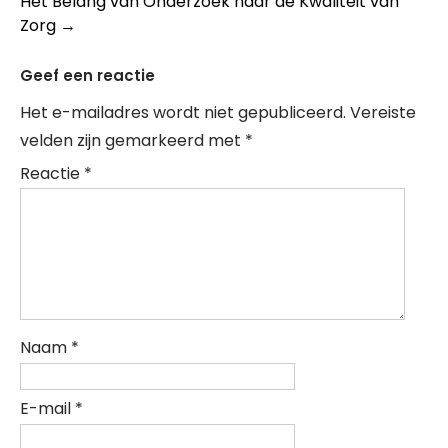
Het Belang van Onderzoek naar de Kwaliteit van
Zorg
→
Geef een reactie
Het e-mailadres wordt niet gepubliceerd.
Vereiste
velden zijn gemarkeerd met
*
Reactie
*
Naam
*
E-mail
*