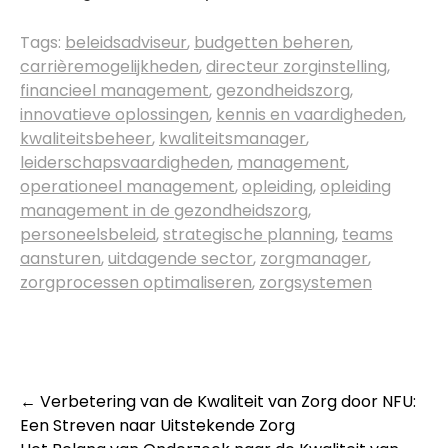
Tags:
beleidsadviseur
,
budgetten beheren
,
carrièremogelijkheden
,
directeur zorginstelling
,
financieel management
,
gezondheidszorg
,
innovatieve oplossingen
,
kennis en vaardigheden
,
kwaliteitsbeheer
,
kwaliteitsmanager
,
leiderschapsvaardigheden
,
management
,
operationeel management
,
opleiding
,
opleiding
management in de gezondheidszorg
,
personeelsbeleid
,
strategische planning
,
teams
aansturen
,
uitdagende sector
,
zorgmanager
,
zorgprocessen optimaliseren
,
zorgsystemen
Post
←
Verbetering van de Kwaliteit van Zorg door NFU:
Een Streven naar Uitstekende Zorg
navigation