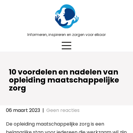
Skip
to
content
Informeren, inspireren en zorgen voor elkaar
10 voordelen en nadelen van
opleiding maatschappelijke
zorg
06 maart 2023
|
Geen reacties
De opleiding maatschappelijke zorg is een
belangrijke stap voor iedereen die werkzaam wil zijn