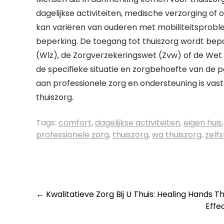
dagelijkse activiteiten, medische verzorging of
kan variëren van ouderen met mobiliteitsprob
beperking. De toegang tot thuiszorg wordt bepa
(Wlz), de Zorgverzekeringswet (Zvw) of de Wet
de specifieke situatie en zorgbehoefte van de pe
aan professionele zorg en ondersteuning is va
thuiszorg.
Tags:
comfort
,
dagelijkse activiteiten
,
eigen huis
professionele zorg
,
thuiszorg
,
wa thuiszorg
,
zelf
Post
←
Kwalitatieve Zorg Bij U Thuis: Healing Hands T
Effe
navigation