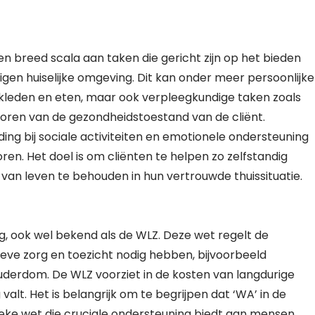
 breed scala aan taken die gericht zijn op het bieden
igen huiselijke omgeving. Dit kan onder meer persoonlijke
nkleden en eten, maar ook verpleegkundige taken zoals
oren van de gezondheidstoestand van de cliënt.
ing bij sociale activiteiten en emotionele ondersteuning
en. Het doel is om cliënten te helpen zo zelfstandig
 van leven te behouden in hun vertrouwde thuissituatie.
rg, ook wel bekend als de WLZ. Deze wet regelt de
ieve zorg en toezicht nodig hebben, bijvoorbeeld
uderdom. De WLZ voorziet in de kosten van langdurige
valt. Het is belangrijk om te begrijpen dat ‘WA’ in de
fieke wet die cruciale ondersteuning biedt aan mensen