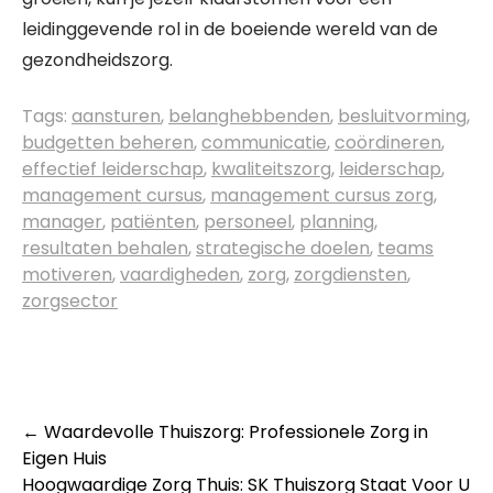
leidinggevende rol in de boeiende wereld van de
gezondheidszorg.
Tags:
aansturen
,
belanghebbenden
,
besluitvorming
,
budgetten beheren
,
communicatie
,
coördineren
,
effectief leiderschap
,
kwaliteitszorg
,
leiderschap
,
management cursus
,
management cursus zorg
,
manager
,
patiënten
,
personeel
,
planning
,
resultaten behalen
,
strategische doelen
,
teams
motiveren
,
vaardigheden
,
zorg
,
zorgdiensten
,
zorgsector
Post
←
Waardevolle Thuiszorg: Professionele Zorg in
Eigen Huis
navigation
Hoogwaardige Zorg Thuis: SK Thuiszorg Staat Voor U