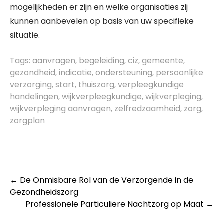
mogelijkheden er zijn en welke organisaties zij
kunnen aanbevelen op basis van uw specifieke
situatie.
Tags:
aanvragen
,
begeleiding
,
ciz
,
gemeente
,
gezondheid
,
indicatie
,
ondersteuning
,
persoonlijke
verzorging
,
start
,
thuiszorg
,
verpleegkundige
handelingen
,
wijkverpleegkundige
,
wijkverpleging
,
wijkverpleging aanvragen
,
zelfredzaamheid
,
zorg
,
zorgplan
Post
←
De Onmisbare Rol van de Verzorgende in de
Gezondheidszorg
navigation
Professionele Particuliere Nachtzorg op Maat
→